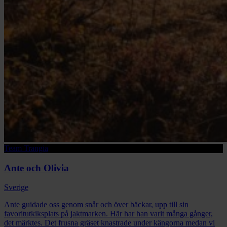
Team Trangia
Ante och Olivia
Sverige
Ante guidade oss genom snår och över bäckar, upp till sin
favoritutkiksplats på jaktmarken. Här har han varit många gånger,
det märktes. Det frusna gräset knastrade under kängorna medan vi