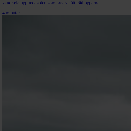
vandrade upp mot solen som precis nått trädtopparna.
4 minuter