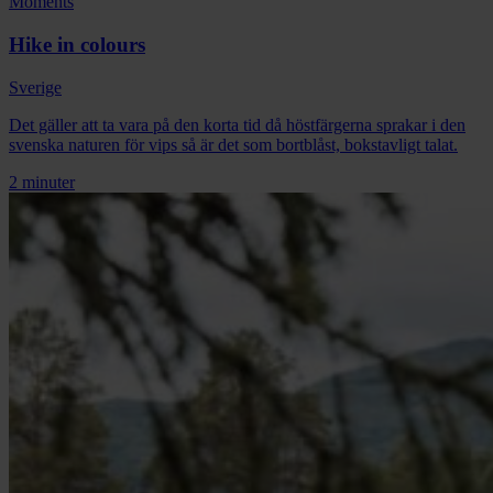
Moments
Hike in colours
Sverige
Det gäller att ta vara på den korta tid då höstfärgerna sprakar i den
svenska naturen för vips så är det som bortblåst, bokstavligt talat.
2 minuter