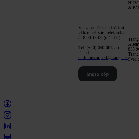
HUV
& FA
Vi svarar på e-mail så fort
vi kan och våra telefontider
är 8.00-15.00 (mån-fre)
Trang
Alsen
Tel: (+46) 640-681335
835 9
Email:
Trång
customersupport@trangia.se
Sveri
ångra köp