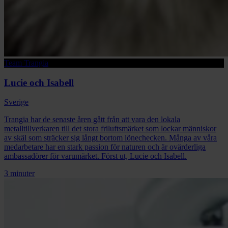
Team Trangia
Lucie och Isabell
Sverige
Trangia har de senaste åren gått från att vara den lokala
metalltillverkaren till det stora friluftsmärket som lockar människor
av skäl som sträcker sig långt bortom lönechecken. Många av våra
medarbetare har en stark passion för naturen och är ovärderliga
ambassadörer för varumärket. Först ut, Lucie och Isabell.
3 minuter