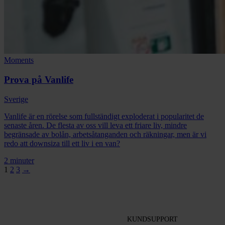
Moments
Prova på Vanlife
Sverige
Vanlife är en rörelse som fullständigt exploderat i popularitet de
senaste åren. De flesta av oss vill leva ett friare liv, mindre
begränsade av bolån, arbetsåtanganden och räkningar, men är vi
redo att downsiza till ett liv i en van?
2 minuter
1
2
3
→
KUNDSUPPORT