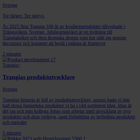
Sverige
Tre färger. Tre storys.
År 2025 firar Trangia 100 år av kvalitetsprodukter tillverkade i
Trångsviken, Sverige. Jubileumsköket är en hyllning till
Trangiaköket och dess ikoniska design som har stått sig genom
decennier och kommer att bestå i många år framöver
2 minuter
Trangia+
Trangias produktutvecklare
Sverige
Trangias historia är full av produktutvecklare, annars hade vi inte
haft dessa fantastiska produkter vi ha i vårt sortiment idag. Idag är
det jag och min kollega Jonas som arbetar med utveckling av nya
produkter och dess verktyg, samt förbättring av befintliga produkter
och metoder
5 minuter