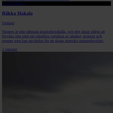
Ambassadörer
Riikka Hakala
Finland
Skogen är min ultimata inspirationskälla, och den slutar aldrig att
förvåna mig med sin oändliga variation av smaker, texturer och
aromer som kan användas för att skapa magiska matupplevelser.
2 minuter